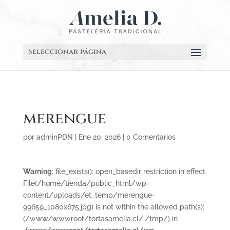
Seleccionar página
merengue
por
adminPDN
|
Ene 20, 2026
|
0 Comentarios
Warning
: file_exists(): open_basedir restriction in effect.
File(/home/tienda/public_html/wp-
content/uploads/et_temp/merengue-
99659_1080x675.jpg) is not within the allowed path(s):
(/www/wwwroot/tortasamelia.cl/:/tmp/) in