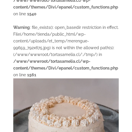
/www/wwwroot/tortasamelia.cl/wp-
content/themes/Divi/epanel/custom_functions.php
on line
1540
Warning
: file_exists(): open_basedir restriction in effect.
File(/home/tienda/public_html/wp-
content/uploads/et_temp/merengue-
99659_792x675.jpg) is not within the allowed path(s):
(/www/wwwroot/tortasamelia.cl/:/tmp/) in
/www/wwwroot/tortasamelia.cl/wp-
content/themes/Divi/epanel/custom_functions.php
on line
1561